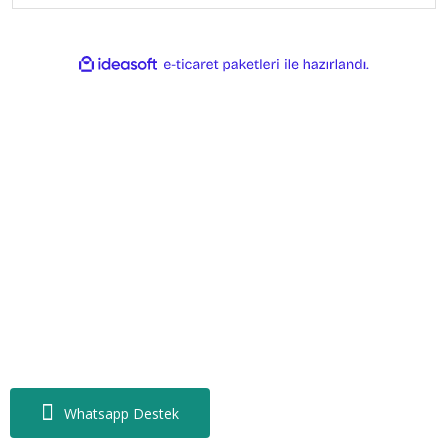
ile
ideasoft
e-
hazırlandı.
ticaret
paketleri
Whatsapp Destek