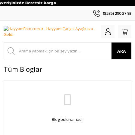
ışverişinizde ücretsiz kargo.
0(535) 290 27 93
ARA
Tüm Bloglar
Blog bulunamadı.