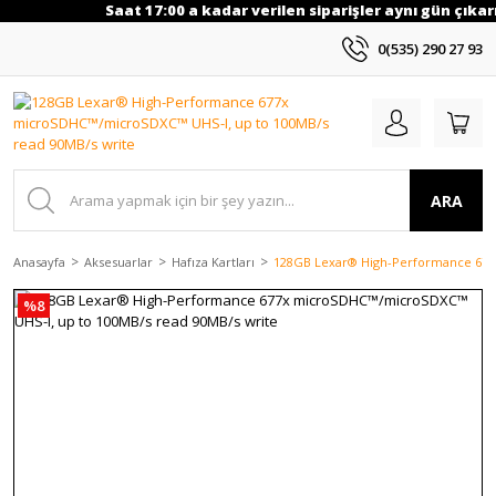
Saat 17:00 a kadar verilen siparişler aynı gün çıkarıl
0(535) 290 27 93
ARA
Anasayfa
Aksesuarlar
Hafıza Kartları
128GB Lexar® High-Performance 677
%8