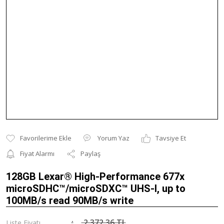
Yorum Yaz
Tavsiye Et
Fiyat Alarmı
Paylaş
128GB Lexar® High-Performance 677x
microSDHC™/microSDXC™ UHS-I, up to
100MB/s read 90MB/s write
2.372,36 TL
Liste Fiyatı