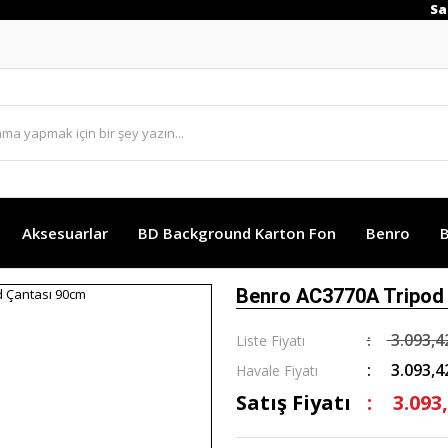
Saat
Aksesuarlar
BD Background Karton Fon
Benro
B
Benro AC3770A Tripod
3.093,4
Liste Fiyatı
3.093,4
Havale Fiyatı
Satış Fiyatı
3.093