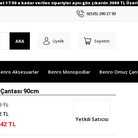
 17:00 a kadar verilen siparişler aynı gün çıkarılır.3000 TL Üzeri a
0(535) 290 27 93
ARA
Üyelik
Sepetim
enro Aksesuarlar
Benro Monopodlar
Benro Omuz Çant
 Çantası 90cm
2 TL
2 TL
Yetkili Satıcısı
,42 TL