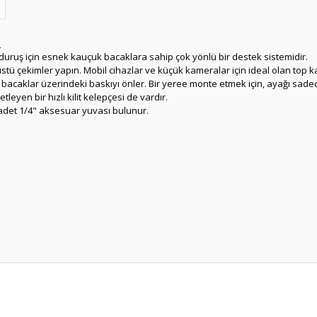
d
duruş için esnek kauçuk bacaklara sahip çok yönlü bir destek sistemidir.
stü çekimler yapın. Mobil cihazlar ve küçük kameralar için ideal olan top ka
ve bacaklar üzerindeki baskıyı önler. Bir yeree monte etmek için, ayağı sadec
tleyen bir hızlı kilit kelepçesi de vardır.
 adet 1/4" aksesuar yuvası bulunur.
er konularda yetersiz gördüğünüz noktaları öneri formunu kullanarak tarafım
Bu ürüne ilk yorumu siz yapın!