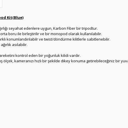
od Kit(Blue)
lığı seyahat edenlere uygun, Karbon Fiber bir tripodtur.
ta boru ile birleştirilir ve bir monopod olarak kullanılabilir.
rklı konumlandırılabilr ve twist/döndürme kilitlerle sabitlenebilir.
ırlık asılabilir.
areketini kontrol eden bir yoğunluk kilidi vardır.
lçek, kameranızı hızlı bir şekilde dikey konuma getirebileceğiniz bir yuva v