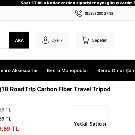
Saat 17:00 a kadar verilen siparişler aynı gün çıkarılır.30
0(535) 290 27 93
ARA
Üyelik
Sepetim
enro Aksesuarlar
Benro Monopodlar
Benro Omuz Çant
B RoadTrip Carbon Fiber Travel Tripod
69 TL
69 TL
Yetkili Satıcısı
9,69 TL