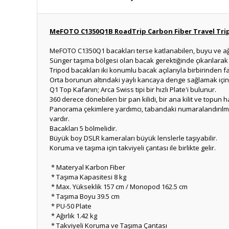
MeFOTO C1350Q1B RoadTrip Carbon Fiber Travel Trip
MeFOTO C1350Q1 bacakları terse katlanabilen, buyu ve ağır
Sünger taşıma bölgesi olan bacak gerektiğinde çıkarılarak or
Tripod bacakları iki konumlu bacak açılarıyla birbirinden fa
Orta borunun altındaki yaylı kancaya denge sağlamak için ağ
Q1 Top Kafanın; Arca Swiss tipi bir hızlı Plate'i bulunur.
360 derece dönebilen bir pan kilidi, bir ana kilit ve topun h
Panorama çekimlere yardımcı, tabandaki numaralandırılmış ö
vardır.
Bacakları 5 bölmelidir.
Büyük boy DSLR kameraları büyük lenslerle taşıyabilir.
Koruma ve taşıma için takviyeli çantası ile birlikte gelir.
* Materyal Karbon Fiber
* Taşıma Kapasitesi 8 kg
* Max. Yükseklik 157 cm / Monopod 162.5 cm
* Taşıma Boyu 39.5 cm
* PU-50 Plate
* Ağırlık 1.42 kg
* Takviyeli Koruma ve Taşıma Çantası