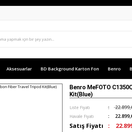
Aksesuarlar
BD Background Karton Fon
Benro
B
Benro MeFOTO C1350Q1
Kit(Blue)
22.899,
Liste Fiyatı
22.899,
Havale Fiyatı
Satış Fiyatı
22.89