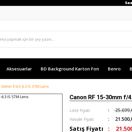
Saat 17:00 a kada
Aksesuarlar
BD Background Karton Fon
Benro
B
-30mm f/4.5-6.3 IS STM Lens
Canon RF 15-30mm f/4.
25.699,
Liste Fiyatı
21.500,
Havale Fiyatı
Satış Fiyatı
21.50