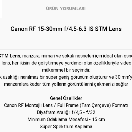
ÜRÜN YORUMLARI
Canon RF 15-30mm f/4.5-6.3 IS STM Lens
 STM Lens
, manzara, mimari ve sokak nesneleri için ideal olan esnek
s, her ikisini de geliştirmeye yardımcı olan özellikleriyle video
mükemmel bir seçimdir.
zaklığı inanılmaz bir süper geniş görünüm oluşturur ve 30 mm'ye
manzaralara kadar tüm yolların görüntülerini çekmenizi sağlar
Genel Özellikler
Canon RF Montajlı Lens / Full Frame (Tam Çerçeve) Formatı
Diyafram Aralığı: f/4,5 - f/32
Minimum Odaklama Mesafesi - 15 cm
Süper Spektrum Kaplama