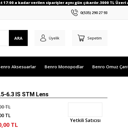
r verilen siparişler aynı gün çıkarılır.3000 TL Üzeri alışverişiniz
0(535) 290 27 93
ARA
Üyelik
Sepetim
enro Aksesuarlar
Benro Monopodlar
Benro Omuz Çant
5-6.3 IS STM Lens
00 TL
00 TL
Yetkili Satıcısı
0,00 TL