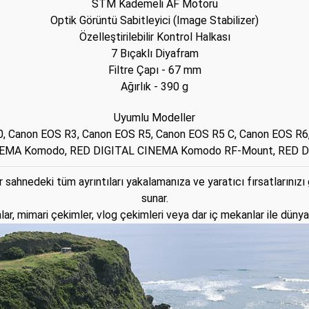
STM Kademeli AF Motoru
Optik Görüntü Sabitleyici (Image Stabilizer)
Özelleştirilebilir Kontrol Halkası
7 Bıçaklı Diyafram
Filtre Çapı - 67 mm
Ağırlık - 390 g
Uyumlu Modeller
, Canon EOS R3, Canon EOS R5, Canon EOS R5 C, Canon EOS R6
 CINEMA Komodo, RED DIGITAL CINEMA Komodo RF-Mount, RED
ir sahnedeki tüm ayrıntıları yakalamanıza ve yaratıcı fırsatlarınız
sunar.
ar, mimari çekimler, vlog çekimleri veya dar iç mekanlar ile dünyan