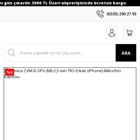
ı gün çıkarılır.3000 TL Üzeri alışverişinizde ücretsiz kargo.
0(535) 290 27 93
ARA
%3