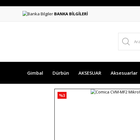
BANKA BİLGİLERİ
Gimbal
Dürbün
AKSESUAR
Aksesuarlar
%3