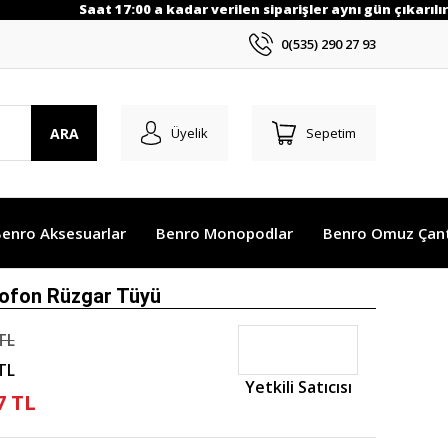
Saat 17:00 a kadar verilen siparişler aynı gün çıkarılır.
0(535) 290 27 93
ARA
Üyelik
Sepetim
enro Aksesuarlar
Benro Monopodlar
Benro Omuz Çant
ofon Rüzgar Tüyü
TL
TL
Yetkili Satıcısı
7 TL