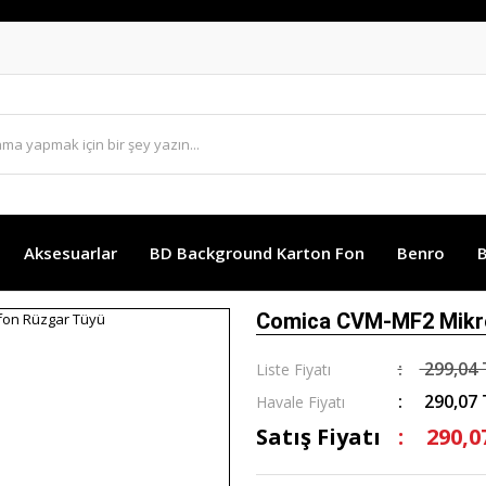
Aksesuarlar
BD Background Karton Fon
Benro
B
Comica CVM-MF2 Mikr
299,04 
Liste Fiyatı
290,07 
Havale Fiyatı
Satış Fiyatı
290,0