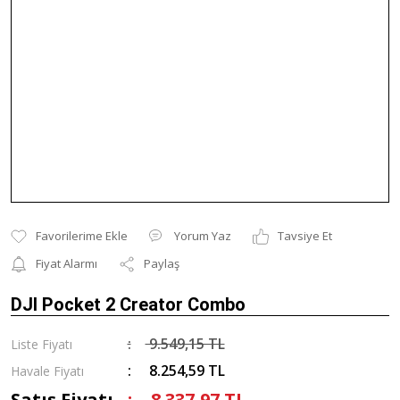
Yorum Yaz
Tavsiye Et
Fiyat Alarmı
Paylaş
DJI Pocket 2 Creator Combo
9.549,15 TL
Liste Fiyatı
8.254,59 TL
Havale Fiyatı
Satış Fiyatı
8.337,97 TL