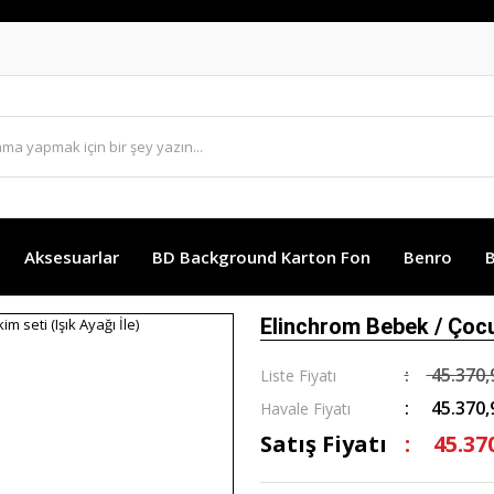
Aksesuarlar
BD Background Karton Fon
Benro
B
Elinchrom Bebek / Çocuk
45.370,
Liste Fiyatı
45.370,
Havale Fiyatı
Satış Fiyatı
45.37