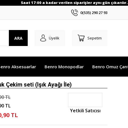
Saat 17:00 a kadar verilen siparişler aynı gün çıkarılır.3
0(535) 290 27 93
ARA
Üyelik
Sepetim
enro Aksesuarlar
Benro Monopodlar
Benro Omuz Çant
 Çekim seti (Işık Ayağı İle)
90 TL
90 TL
Yetkili Satıcısı
0,90 TL