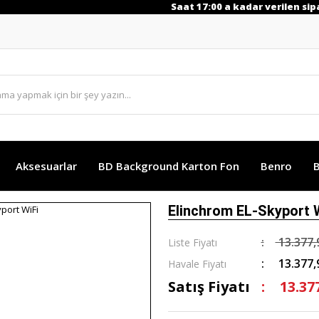
Saat 17:00 a kadar verilen sipariş
Aksesuarlar
BD Background Karton Fon
Benro
B
Elinchrom EL-Skyport 
13.377,
Liste Fiyatı
13.377,
Havale Fiyatı
Satış Fiyatı
13.37