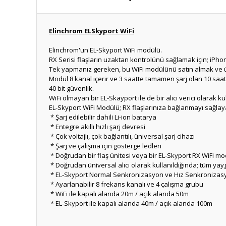
Elinchrom ELSkyport WiFi
Elinchrom'un EL-Skyport WiFi modülü.
RX Serisi flaşların uzaktan kontrolünü sağlamak için; iPho
Tek yapmanız gereken, bu WiFi modülünü satın almak ve ü
Modül 8 kanal içerir ve 3 saatte tamamen şarj olan 10 saatlik
40 bit güvenlik.
WiFi olmayan bir EL-Skayport ile de bir alıcı verici olarak kull
EL-Skyport WiFi Modülü; RX flaşlarınıza bağlanmayı sağlayan 
* Şarj edilebilir dahili Li-ion batarya
* Entegre akıllı hızlı şarj devresi
* Çok voltajlı, çok bağlantılı, üniversal şarj cihazı
* Şarj ve çalışma için gösterge ledleri
* Doğrudan bir flaş ünitesi veya bir EL-Skyport RX WiFi mo
* Doğrudan üniversal alıcı olarak kullanıldığında; tüm yayg
* EL-Skyport Normal Senkronizasyon ve Hız Senkronizas
* Ayarlanabilir 8 frekans kanalı ve 4 çalışma grubu
* WiFi ile kapalı alanda 20m / açık alanda 50m
* EL-Skyport ile kapalı alanda 40m / açık alanda 100m