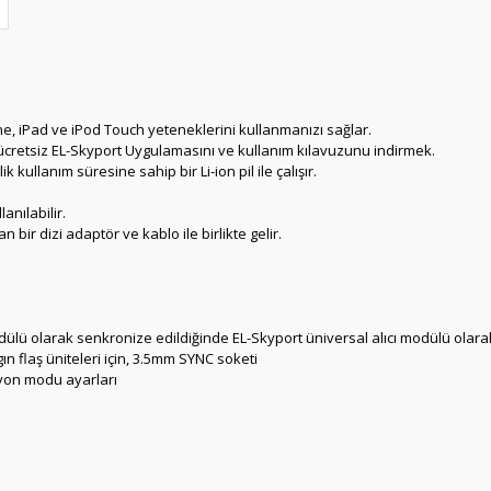
ne, iPad ve iPod Touch yeteneklerini kullanmanızı sağlar.
cretsiz EL-Skyport Uygulamasını ve kullanım kılavuzunu indirmek.
 kullanım süresine sahip bir Li-ion pil ile çalışır.
anılabilir.
bir dizi adaptör ve kablo ile birlikte gelir.
dülü olarak senkronize edildiğinde EL-Skyport üniversal alıcı modülü olara
ın flaş üniteleri için, 3.5mm SYNC soketi
yon modu ayarları