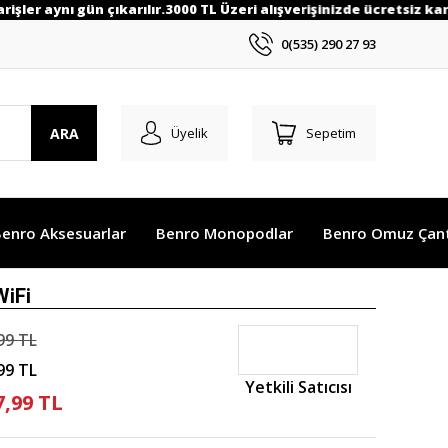
ler aynı gün çıkarılır.3000 TL Üzeri alışverişinizde ücretsiz kargo
0(535) 290 27 93
ARA
Üyelik
Sepetim
enro Aksesuarlar
Benro Monopodlar
Benro Omuz Çant
WiFi
99 TL
99 TL
Yetkili Satıcısı
7,99 TL