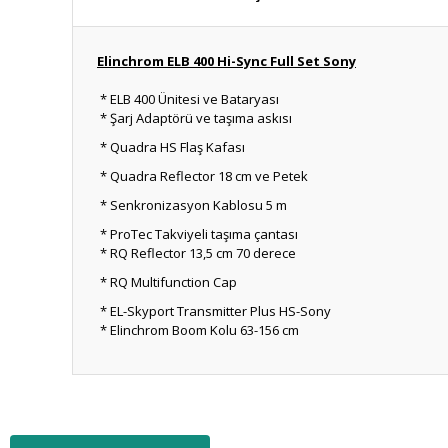
Elinchrom ELB 400 Hi-Sync Full Set Sony
* ELB 400 Ünitesi ve Bataryası
* Şarj Adaptörü ve taşıma askısı
* Quadra HS Flaş Kafası
* Quadra Reflector 18 cm ve Petek
* Senkronizasyon Kablosu 5 m
* ProTec Takviyeli taşıma çantası
* RQ Reflector 13,5 cm 70 derece
* RQ Multifunction Cap
* EL-Skyport Transmitter Plus HS-Sony
* Elinchrom Boom Kolu 63-156 cm
Bu ürünün fiyat bilgisi, resim, ürün açıklamalarında ve diğ
Görüş ve önerileriniz için teşekkür ederiz.