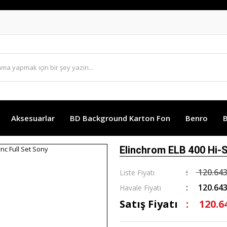
Aksesuarlar
BD Background Karton Fon
Benro
B
Elinchrom ELB 400 Hi-S
120.643
Liste Fiyatı
120.643
Havale Fiyatı
Satış Fiyatı
120.6