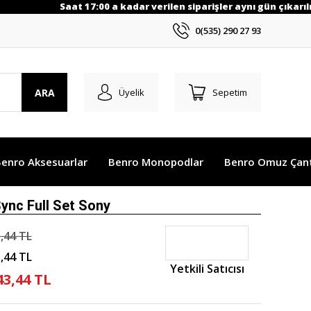
Saat 17:00 a kadar verilen siparişler aynı gün çıkarılır.
0(535) 290 27 93
ARA
Üyelik
Sepetim
enro Aksesuarlar
Benro Monopodlar
Benro Omuz Çant
ync Full Set Sony
,44 TL
,44 TL
Yetkili Satıcısı
43,44 TL