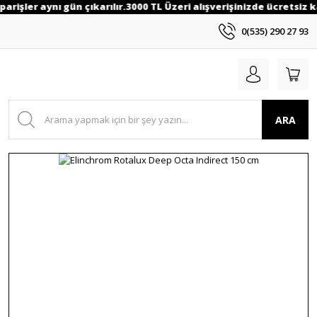
arişler aynı gün çıkarılır.3000 TL Üzeri alışverişinizde ücretsiz k
0(535) 290 27 93
ARA