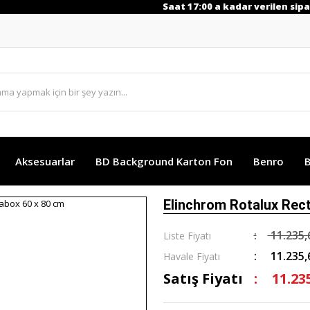
Saat 17:00 a kadar verilen sipariş
Aksesuarlar
BD Background Karton Fon
Benro
B
Elinchrom Rotalux Rec
11.235,
Liste Fiyatı
11.235,
Havale Fiyatı
Satış Fiyatı
11.23