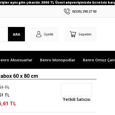
ler aynı gün çıkarılır.3000 TL Üzeri alışverişinizde ücretsiz kargo
0(535) 290 27 93
ARA
Üyelik
Sepetim
enro Aksesuarlar
Benro Monopodlar
Benro Omuz Çant
tabox 60 x 80 cm
61 TL
61 TL
Yetkili Satıcısı
5,61 TL