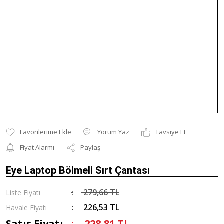
Yorum Yaz
Tavsiye Et
Fiyat Alarmı
Paylaş
Eye Laptop Bölmeli Sırt Çantası
279,66 TL
Liste Fiyatı
226,53 TL
Havale Fiyatı
Satış Fiyatı
228,81 TL