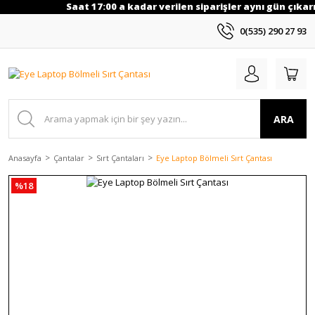
Saat 17:00 a kadar verilen siparişler aynı gün çıkarıl
0(535) 290 27 93
ARA
Anasayfa
Çantalar
Sırt Çantaları
Eye Laptop Bölmeli Sırt Çantası
%18