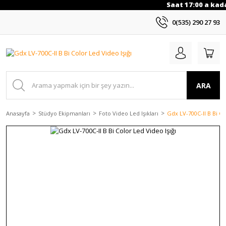
Saat 17:00 a kadar
0(535) 290 27 93
ARA
Anasayfa
Stüdyo Ekipmanları
Foto Video Led Işıkları
Gdx LV-700C-II B Bi Co