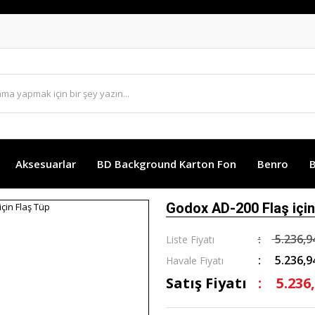
Aksesuarlar
BD Background Karton Fon
Benro
B
Godox AD-200 Flaş için
5.236,9
Liste Fiyatı
5.236,9
Havale Fiyatı
Satış Fiyatı
5.236