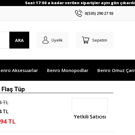
Saat 17:00 a kadar verilen siparişler aynı gün çıkarılır.
0(535) 290 27 93
ARA
Üyelik
Sepetim
enro Aksesuarlar
Benro Monopodlar
Benro Omuz Çant
 Flaş Tüp
4 TL
4 TL
Yetkili Satıcısı
,94 TL