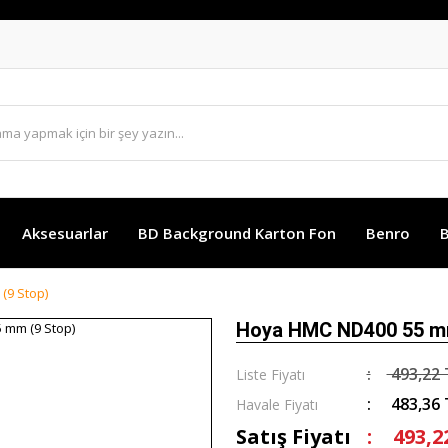
Aksesuarlar
BD Background Karton Fon
Benro
B
(9 Stop)
Hoya HMC ND400 55 mm
493,22 
Liste Fiyatı
483,36 
Havale Fiyatı
Satış Fiyatı
493,2