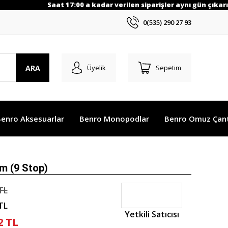
Saat 17:00 a kadar verilen siparişler aynı gün çıkarılı
0(535) 290 27 93
ARA
Üyelik
Sepetim
enro Aksesuarlar
Benro Monopodlar
Benro Omuz Çant
 (9 Stop)
TL
TL
Yetkili Satıcısı
2 TL