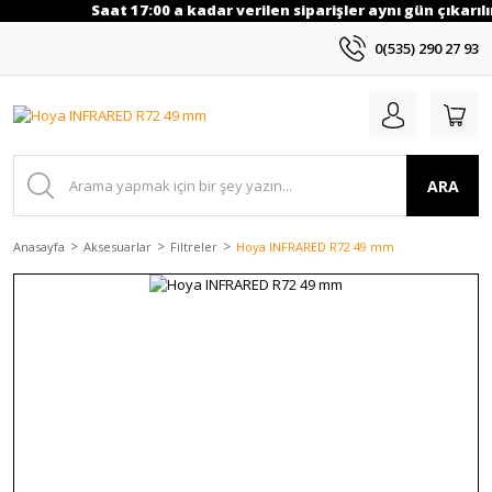
Saat 17:00 a kadar verilen siparişler aynı gün çıkarılı
0(535) 290 27 93
ARA
Anasayfa
Aksesuarlar
Filtreler
Hoya INFRARED R72 49 mm