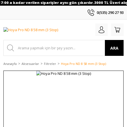
00 a kadar verilen siparişler aynı gün çıkarılır.3000 TL Üzeri alışv
0(535) 290 27 93
ARA
Anasayfa
Aksesuarlar
Filtreler
Hoya Pro ND 8 58 mm (3 Stop)