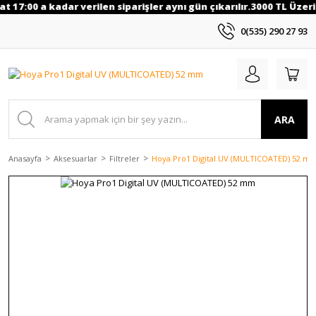
 17:00 a kadar verilen siparişler aynı gün çıkarılır.3000 TL Üzeri a
0(535) 290 27 93
ARA
Anasayfa
Aksesuarlar
Filtreler
Hoya Pro1 Digital UV (MULTICOATED) 52 m