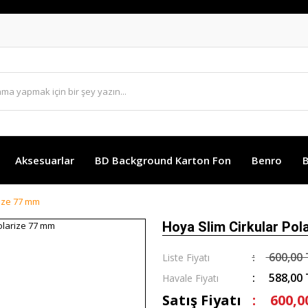
Aksesuarlar
BD Background Karton Fon
Benro
B
rize 77 mm
Hoya Slim Cirkular Pol
600,00 
Liste Fiyatı
588,00 
Havale Fiyatı
Satış Fiyatı
600,0