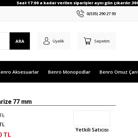
Saat 17:00 a kadar verilen siparişler aynı gün çıkarılır.3000 
0(535) 290 27 93
ARA
Üyelik
Sepetim
enro Aksesuarlar
Benro Monopodlar
Benro Omuz Çant
arize 77 mm
TL
TL
Yetkili Satıcısı
0 TL