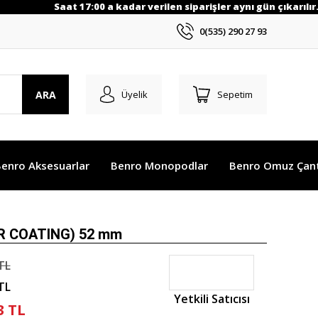
Saat 17:00 a kadar verilen siparişler aynı gün çıkarılır.3
0(535) 290 27 93
ARA
Üyelik
Sepetim
enro Aksesuarlar
Benro Monopodlar
Benro Omuz Çant
WR COATING) 52 mm
TL
TL
Yetkili Satıcısı
3 TL