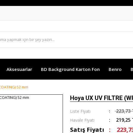
Aksesuarlar
BD Background Karton Fon
Benro
B
 COATING) 52 mm
Hoya UX UV FILTRE (
223,73 
Liste Fiyatı
219,25 
Havale Fiyatı
Satış Fiyatı
223,7