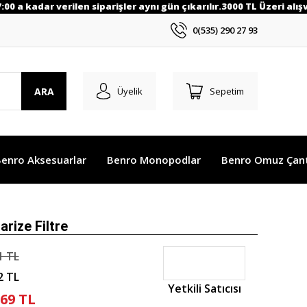
0 a kadar verilen siparişler aynı gün çıkarılır.3000 TL Üzeri alışve
0(535) 290 27 93
ARA
Üyelik
Sepetim
enro Aksesuarlar
Benro Monopodlar
Benro Omuz Çant
arize Filtre
1 TL
2 TL
Yetkili Satıcısı
,69 TL