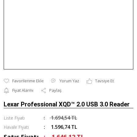
Yorum Yaz
Tavsiye Et
Fiyat Alarmı
Paylaş
Lexar Professional XQD™ 2.0 USB 3.0 Reader
1.694,54 TL
Liste Fiyatı
1.596,74 TL
Havale Fiyatı
Satış Fiyatı
1.646,12 TL