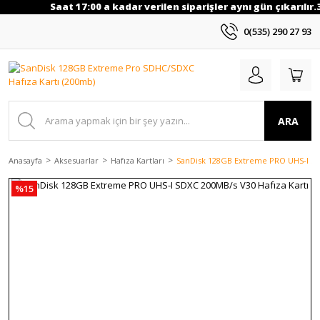
Saat 17:00 a kadar verilen siparişler aynı gün çıkarılır.
0(535) 290 27 93
ARA
Anasayfa
Aksesuarlar
Hafıza Kartları
SanDisk 128GB Extreme PRO UHS-I SDX
%15