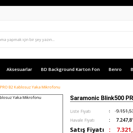
Aksesuarlar
BD Background Karton Fon
Benro
B
 PRO B2 Kablosuz Yaka Mikrofonu
Saramonic Blink500 P
9.151,5
Liste Fiyatı
7.247,8
Havale Fiyatı
Satış Fiyatı
7.321