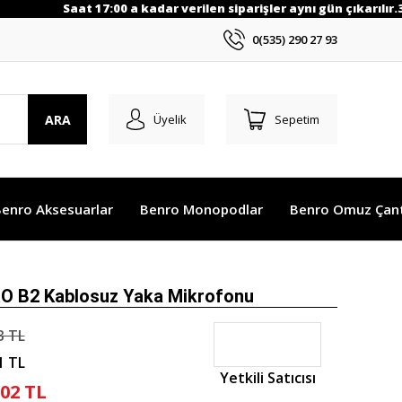
Saat 17:00 a kadar verilen siparişler aynı gün çıkarılır.3
0(535) 290 27 93
ARA
Üyelik
Sepetim
enro Aksesuarlar
Benro Monopodlar
Benro Omuz Çant
RO B2 Kablosuz Yaka Mikrofonu
3 TL
1 TL
Yetkili Satıcısı
,02 TL