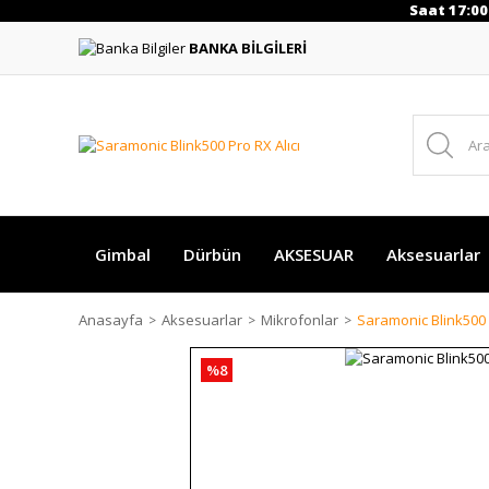
Saat 17:00 a kad
BANKA BİLGİLERİ
Gimbal
Dürbün
AKSESUAR
Aksesuarlar
Anasayfa
Aksesuarlar
Mikrofonlar
Saramonic Blink500 P
%8