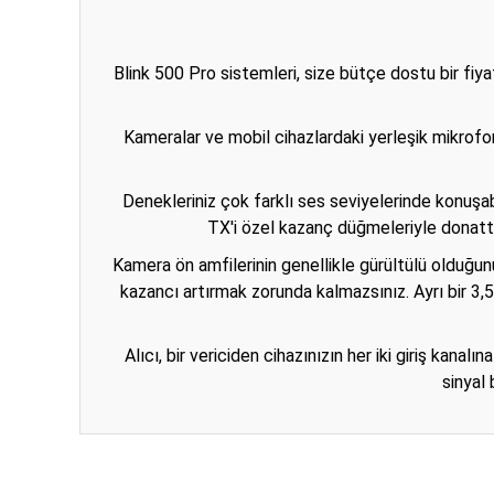
Blink 500 Pro sistemleri, size bütçe dostu bir fiy
Kameralar ve mobil cihazlardaki yerleşik mikrofonl
Denekleriniz çok farklı ses seviyelerinde konuşab
TX'i özel kazanç düğmeleriyle donattı
Kamera ön amfilerinin genellikle gürültülü olduğunu
kazancı artırmak zorunda kalmazsınız. Ayrı bir 3,5
Alıcı, bir vericiden cihazınızın her iki giriş kanal
sinyal
Bu ürünün fiyat bilgisi, resim, ürün açıklamalarında ve diğ
Görüş ve önerileriniz için teşekkür ederiz.