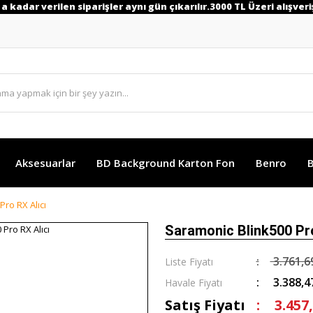
ar verilen siparişler aynı gün çıkarılır.3000 TL Üzeri alışverişiniz
Aksesuarlar
BD Background Karton Fon
Benro
B
ro RX Alıcı
Saramonic Blink500 Pro
3.761,6
Liste Fiyatı
3.388,4
Havale Fiyatı
Satış Fiyatı
3.457