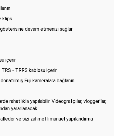
llanın
 klips
a gösterisine devam etmenizi sağlar
u içerir
mm TRS - TRRS kablosu içerir
a donatılmış Fuji kameralara bağlanın
de rahatlıkla yapılabilir. Videografçılar, vlogger'lar,
ından yararlanacak.
 halleder ve sizi zahmetli manuel yapılandırma