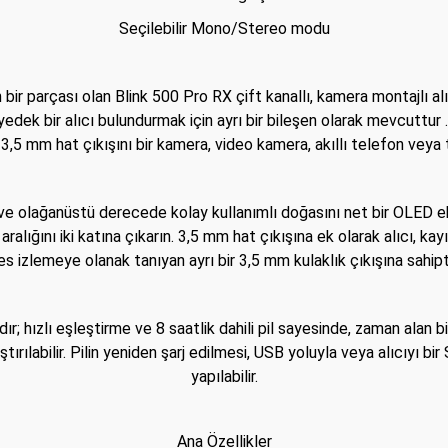
Seçilebilir Mono/Stereo modu
n bir parçası olan Blink 500 Pro RX çift kanallı, kamera montajlı
 yedek bir alıcı bulundurmak için ayrı bir bileşen olarak mevcuttur
ve 3,5 mm hat çıkışını bir kamera, video kamera, akıllı telefon veya 
 ve olağanüstü derecede kolay kullanımlı doğasını net bir OLED 
aralığını iki katına çıkarın. 3,5 mm hat çıkışına ek olarak alıcı, 
es izlemeye olanak tanıyan ayrı bir 3,5 mm kulaklık çıkışına sahipti
ır; hızlı eşleştirme ve 8 saatlik dahili pil sayesinde, zaman alan bir
rılabilir. Pilin yeniden şarj edilmesi, USB yoluyla veya alıcıyı bir 
yapılabilir.
Ana Özellikler