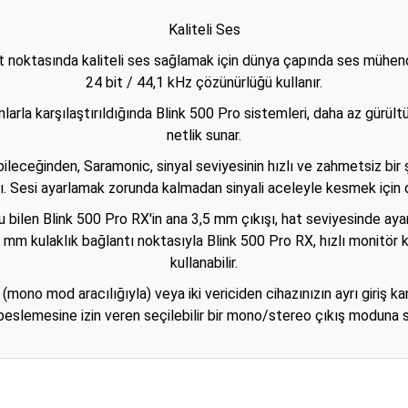
Kaliteli Ses
at noktasında kaliteli ses sağlamak için dünya çapında ses mühendi
24 bit / 44,1 kHz çözünürlüğü kullanır.
arla karşılaştırıldığında Blink 500 Pro sistemleri, daha az gürültü
netlik sunar.
ileceğinden, Saramonic, sinyal seviyesinin hızlı ve zahmetsiz bir
. Sesi ayarlamak zorunda kalmadan sinyali aceleyle kesmek için do
 bilen Blink 500 Pro RX'in ana 3,5 mm çıkışı, hat seviyesinde ayar
 mm kulaklık bağlantı noktasıyla Blink 500 Pro RX, hızlı monitör k
kullanabilir.
ına (mono mod aracılığıyla) veya iki vericiden cihazınızın ayrı giriş
 beslemesine izin veren seçilebilir bir mono/stereo çıkış moduna sa
er konularda yetersiz gördüğünüz noktaları öneri formunu kullanarak tarafım