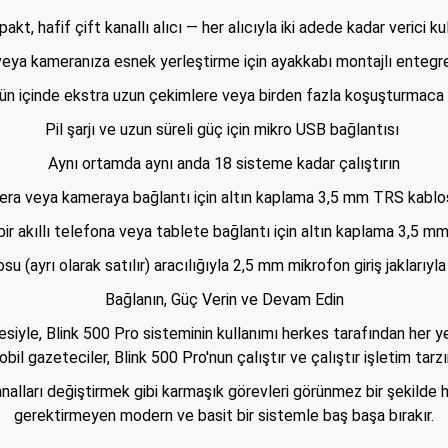
kt, hafif çift kanallı alıcı — her alıcıyla iki adede kadar verici ku
veya kameranıza esnek yerleştirme için ayakkabı montajlı entegre
bir gün içinde ekstra uzun çekimlere veya birden fazla koşuşturmac
Pil şarjı ve uzun süreli güç için mikro USB bağlantısı
Aynı ortamda aynı anda 18 sisteme kadar çalıştırın
era veya kameraya bağlantı için altın kaplama 3,5 mm TRS kablos
ş bir akıllı telefona veya tablete bağlantı için altın kaplama 3,5 
ayrı olarak satılır) aracılığıyla 2,5 mm mikrofon giriş jaklarıyl
Bağlanın, Güç Verin ve Devam Edin
mesiyle, Blink 500 Pro sisteminin kullanımı herkes tarafından her yer
bil gazeteciler, Blink 500 Pro'nun çalıştır ve çalıştır işletim tarz
kanalları değiştirmek gibi karmaşık görevleri görünmez bir şekilde
gerektirmeyen modern ve basit bir sistemle baş başa bırakır.