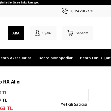
de ücretsiz kargo.
0(535) 290 27 93
ARA
Üyelik
Sepetim
enro Aksesuarlar
Benro Monopodlar
Benro Omuz Çant
 RX Alıcı
9 TL
7 TL
Yetkili Satıcısı
,63 TL