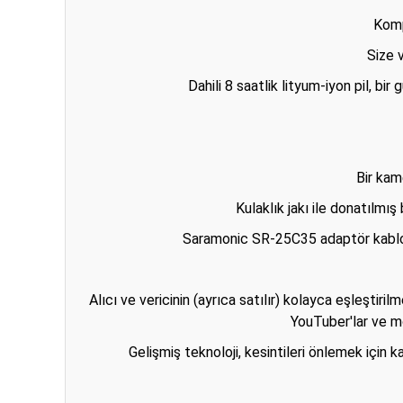
Kompa
Size 
Dahili 8 saatlik lityum-iyon pil, 
Bir kam
Kulaklık jakı ile donatılmı
Saramonic SR-25C35 adaptör kablosu (
Alıcı ve vericinin (ayrıca satılır) kolayca eşleştiril
YouTuber'lar ve mo
Gelişmiş teknoloji, kesintileri önlemek için 