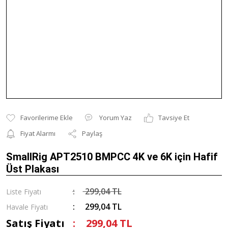
Yorum Yaz
Tavsiye Et
Fiyat Alarmı
Paylaş
SmallRig APT2510 BMPCC 4K ve 6K için Hafif
Üst ​​Plakası
299,04 TL
Liste Fiyatı
299,04 TL
Havale Fiyatı
Satış Fiyatı
299,04 TL