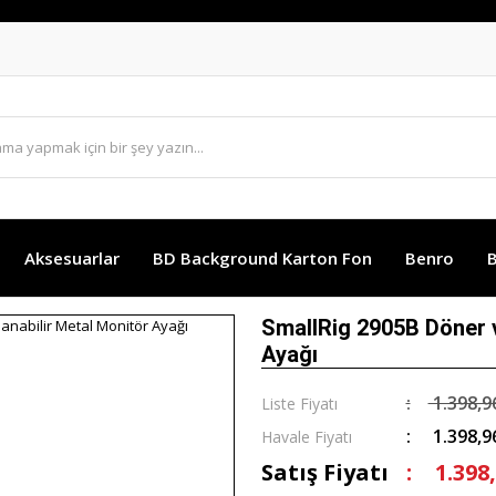
Aksesuarlar
BD Background Karton Fon
Benro
B
SmallRig 2905B Döner v
Ayağı
1.398,9
Liste Fiyatı
1.398,9
Havale Fiyatı
Satış Fiyatı
1.398