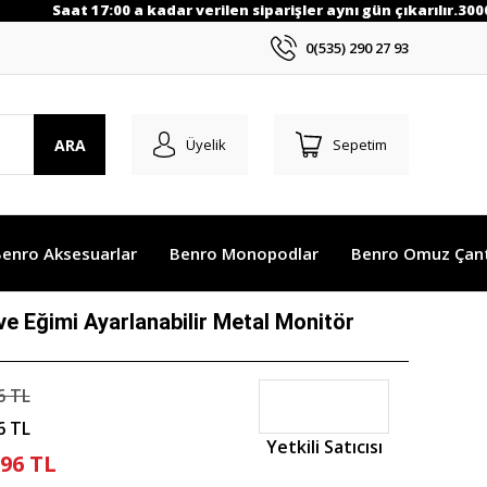
Saat 17:00 a kadar verilen siparişler aynı gün çıkarılır.3000 
0(535) 290 27 93
ARA
Üyelik
Sepetim
enro Aksesuarlar
Benro Monopodlar
Benro Omuz Çant
e Eğimi Ayarlanabilir Metal Monitör
6 TL
6 TL
Yetkili Satıcısı
,96 TL