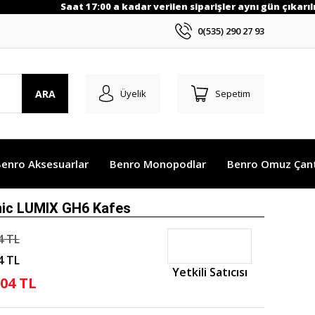
Saat 17:00 a kadar verilen siparişler aynı gün çıkarılır.
0(535) 290 27 93
ARA
Üyelik
Sepetim
enro Aksesuarlar
Benro Monopodlar
Benro Omuz Çant
nic LUMIX GH6 Kafes
4 TL
4 TL
Yetkili Satıcısı
,04 TL