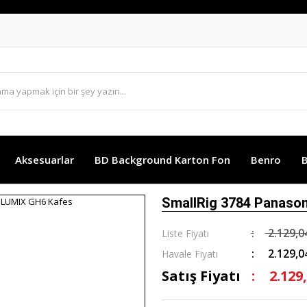
Aksesuarlar
BD Background Karton Fon
Benro
B
SmallRig 3784 Panaso
2.129,0
Liste Fiyatı
2.129,0
Havale Fiyatı
Satış Fiyatı
2.129