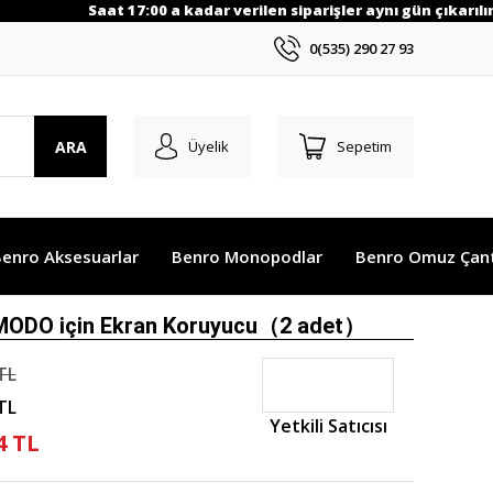
Saat 17:00 a kadar verilen siparişler aynı gün çıkarılır.
0(535) 290 27 93
ARA
Üyelik
Sepetim
enro Aksesuarlar
Benro Monopodlar
Benro Omuz Çant
MODO için Ekran Koruyucu（2 adet）
TL
TL
Yetkili Satıcısı
4 TL