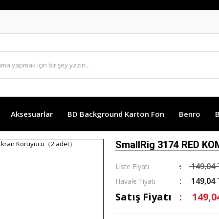
Aksesuarlar
BD Background Karton Fon
Benro
B
SmallRig 3174 RED KO
149,04 
Liste Fiyatı
149,04 
Havale Fiyatı
Satış Fiyatı
149,0