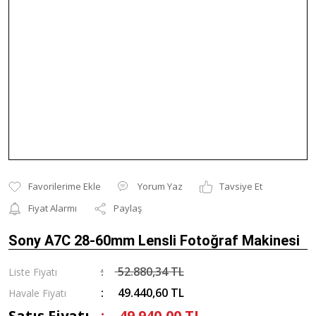
Yorum Yaz
Tavsiye Et
Fiyat Alarmı
Paylaş
Sony A7C 28-60mm Lensli Fotoğraf Makinesi
52.880,34 TL
Liste Fiyatı
49.440,60 TL
Havale Fiyatı
Satış Fiyatı
49.940,00 TL