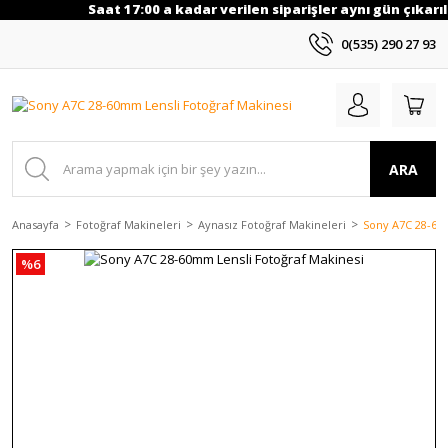
Saat 17:00 a kadar verilen siparişler aynı gün çıkarılı
0(535) 290 27 93
ARA
Anasayfa
Fotoğraf Makineleri
Aynasız Fotoğraf Makineleri
Sony A7C 28-60
%6