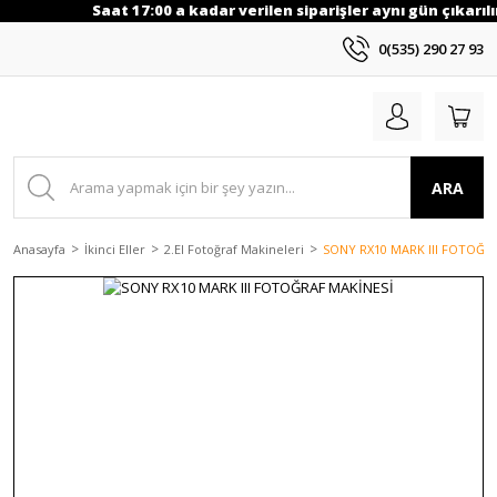
Saat 17:00 a kadar verilen siparişler aynı gün çıkarılı
0(535) 290 27 93
ARA
Anasayfa
İkinci Eller
2.El Fotoğraf Makineleri
SONY RX10 MARK III FOTOĞR