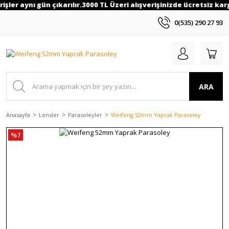
işler aynı gün çıkarılır.3000 TL Üzeri alışverişinizde ücretsiz karg
0(535) 290 27 93
ARA
Anasayfa
Lensler
Parasoleyler
Weifeng 52mm Yaprak Parasoley
%7