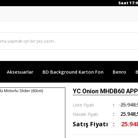
Saat 17:00 
Aksesuarlar
BD Background Karton Fon
Benro
B
YC Onion MHDB60 APP K
25.948,
Liste Fiyatı
25.948,
Havale Fiyatı
Satış Fiyatı
25.94