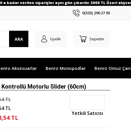
a kadar verilen siparişler aynı gün çıkarılır.3000 TL Üzeri alışver
0(535) 290 27 93
ARA
Üyelik
Sepetim
enro Aksesuarlar
Benro Monopodlar
Benro Omuz Çant
ontrollü Motorlu Slider (60cm)
54 TL
54 TL
Yetkili Satıcısı
8,54 TL