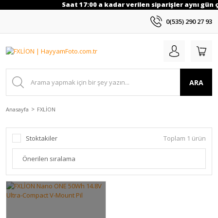
Saat 17:00 a kadar verilen siparişler aynı gün ç
0(535) 290 27 93
ARA
Anasayfa
FXLİON
Stoktakiler
Toplam 1 ürün