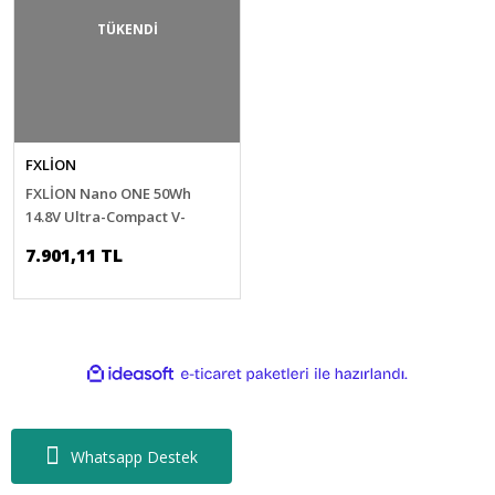
TÜKENDİ
FXLİON
FXLİON Nano ONE 50Wh
14.8V Ultra-Compact V-
Mount Pil
7.901,11 TL
ile
ideasoft
e-
hazırlandı.
ticaret
paketleri
Whatsapp Destek