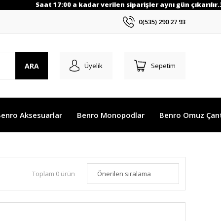
Saat 17:00 a kadar verilen siparişler aynı gün çıkarılır.3000 TL 
0(535) 290 27 93
ARA
Üyelik
Sepetim
enro Aksesuarlar
Benro Monopodlar
Benro Omuz Çant
Toplam 0 ürün