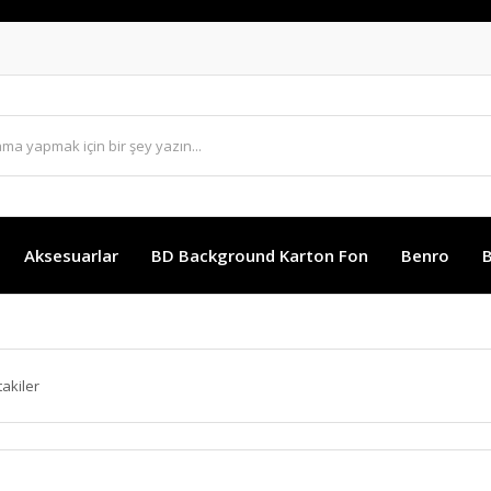
Aksesuarlar
BD Background Karton Fon
Benro
B
takiler