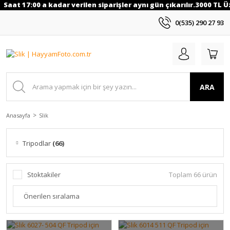
aat 17:00 a kadar verilen siparişler aynı gün çıkarılır.3000 TL Üze
0(535) 290 27 93
ARA
Anasayfa
Slik
Tripodlar
(66)
Stoktakiler
Toplam 66 ürün