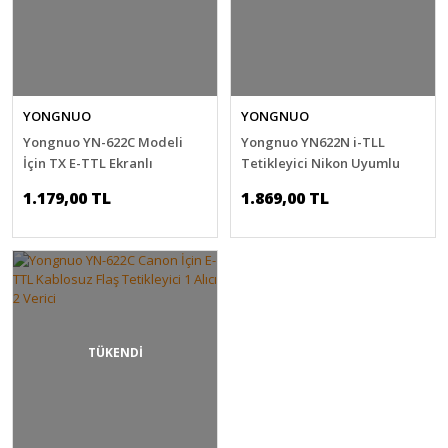
YONGNUO
YONGNUO
Yongnuo YN-622C Modeli
Yongnuo YN622N i-TLL
İçin TX E-TTL Ekranlı
Tetikleyici Nikon Uyumlu
Tetikleyici Canon Uyumlu
(Çifli)
1.179,00 TL
1.869,00 TL
(Tekli)
TÜKENDİ