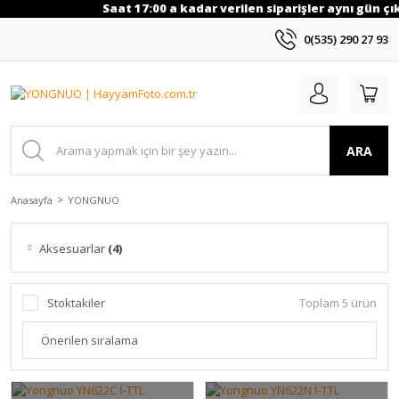
Saat 17:00 a kadar verilen siparişler aynı gün çıka
0(535) 290 27 93
ARA
Anasayfa
YONGNUO
Aksesuarlar
(4)
Stoktakiler
Toplam 5 ürün