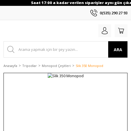
Saat 17:00 a kadar verilen siparişler aynı gün çıkar
0(535) 290 27 93
ARA
Anasayfa
Tripodlar
Monopod Çeşitleri
Slik 350 Monopod